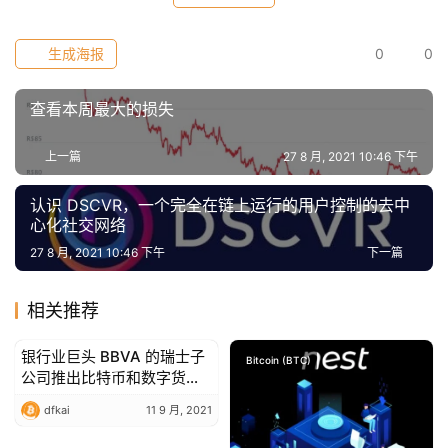
a
生成海报
0
0
h
r
查看本周最大的损失
9
9
上一篇
27 8 月, 2021 10:46 下午
9
指
认识 DSCVR，一个完全在链上运行的用户控制的去中
数
心化社交网络
27 8 月, 2021 10:46 下午
下一篇
常
相关推荐
用
工
银行业巨头 BBVA 的瑞士子
具
Bitcoin (BTC)
Bitcoin (BTC)
公司推出比特币和数字货币
推
包
荐
dfkai
11 9 月, 2021