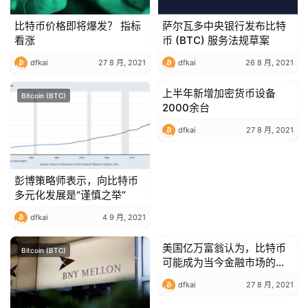
比特币价格即将爆发？ 指标
萨尔瓦多中央银行发布比特
看涨
币 (BTC) 服务法规草案
dfkai
27 8 月, 2021
dfkai
26 8 月, 2021
上半年新增加密货币设备
Bitcoin (BTC)
Bitcoin (BTC)
2000余台
dfkai
27 8 月, 2021
彭博策略师表示，向比特币
多元化发展是“谨慎之举”
dfkai
4 9 月, 2021
美国亿万富翁认为，比特币
Bitcoin (BTC)
Bitcoin (BTC)
可能成为当今金融市场的新
数字黄金
dfkai
27 8 月, 2021