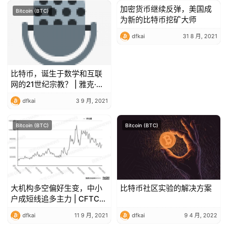
加密货币继续反弹，美国成
Bitcoin (BTC)
Bitcoin (BTC)
为新的比特币挖矿大师
dfkai
31 8 月, 2021
比特币，诞生于数学和互联
网的21世纪宗教？ | 雅克·法
维尔 – 第一部分
dfkai
3 9 月, 2021
Bitcoin (BTC)
Bitcoin (BTC)
大机构多空偏好生变，中小
比特币社区实验的解决方案
户成短线追多主力 | CFTC
COT 加密货币持仓周报
dfkai
11 9 月, 2021
dfkai
9 4 月, 2022