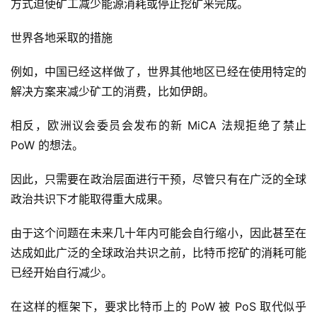
方式迫使矿工减少能源消耗或停止挖矿来完成。
h
r
世界各地采取的措施
9
9
例如，中国已经这样做了，世界其他地区已经在使用特定的
9
解决方案来减少矿工的消费，比如伊朗。
指
数
相反，欧洲议会委员会发布的新 MiCA 法规拒绝了禁止 
PoW 的想法。
常
因此，只需要在政治层面进行干预，尽管只有在广泛的全球
用
工
政治共识下才能取得重大成果。
具
推
由于这个问题在未来几十年内可能会自行缩小，因此甚至在
荐
达成如此广泛的全球政治共识之前，比特币挖矿的消耗可能
已经开始自行减少。
在这样的框架下，要求比特币上的 PoW 被 PoS 取代似乎