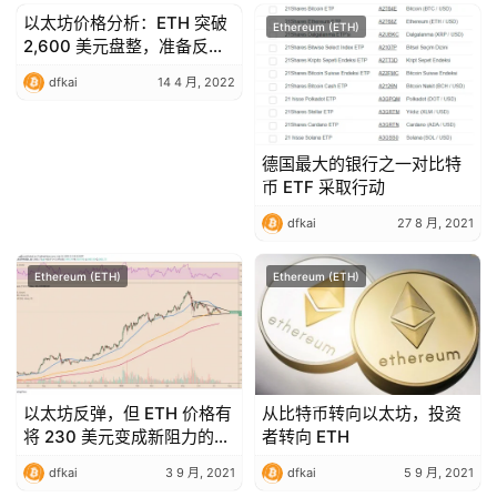
以太坊价格分析：ETH 突破
Ethereum (ETH)
Ethereum (ETH)
2,600 美元盘整，准备反
弹？
dfkai
14 4 月, 2022
德国最大的银行之一对比特
币 ETF 采取行动
dfkai
27 8 月, 2021
Ethereum (ETH)
Ethereum (ETH)
以太坊反弹，但 ETH 价格有
从比特币转向以太坊，投资
将 230 美元变成新阻力的危
者转向 ETH
险
dfkai
3 9 月, 2021
dfkai
5 9 月, 2021