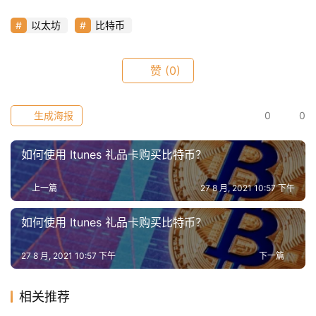
仰
以太坊
比特币
a
赞
(0)
h
r
生成海报
0
0
9
9
如何使用 Itunes 礼品卡购买比特币？
9
指
数
上一篇
27 8 月, 2021 10:57 下午
如何使用 Itunes 礼品卡购买比特币？
常
27 8 月, 2021 10:57 下午
下一篇
用
工
具
相关推荐
推