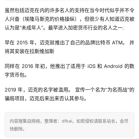
虽然包括迈克在内的许多名人的支持在当今时代似乎并不令
人兴奋（埃隆马斯克的价格操纵），但很少有人知道迈克被
认为是“未成年人”。最早进入加密货币行业的名人之一.
早在 2015 年，迈克就推出了自己的品牌比特币 ATM。 并
将其安装在拉斯维加斯
同样在 2016 年初，他推出了适用于 iOS 和 Android 的数
字货币包。
2019 年，迈克的名字被滥用。 宣传一个名为“为名而战”的
骗局项目，迈克后来出来否认其参与。
首
页
内容搜集自网络，整理者：dfkai，如若侵权请联系站长，会尽
快删除。
快
信