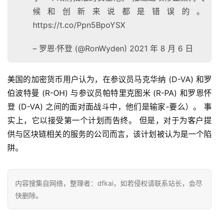
仰
候和创新来说都是错误的。
https://t.co/Ppn5BpoYSX
a
– 罗恩·怀登 (@RonWyden) 2021 年 8 月 6 日
h
r
美国的加密货币用户认为，在参议员马克华纳 (D-VA) 和罗
9
9
伯波特曼 (R-OH) 与参议员帕特里克图米 (R-PA) 和罗恩怀
9
登 (D-VA) 之间的面对面战斗中，他们是输家-要么）。 事
指
实上，它以接受第一个计划而告终。 但是，对于为客户提
数
供与区块链相关的服务的公司而言，该计划被认为是一个陷
阱。
常
用
内容搜集自网络，整理者：dfkai，如若侵权请联系站长，会尽
工
快删除。
具
推