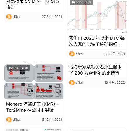
对比特币 SV 的另一次 51%
Bitcoin (BTC)
Bitcoin (BTC)
攻击
dfkai
27 8 月, 2021
预测自 2020 年以来 BTC 每
次大涨的比特币挖矿指标再
次闪烁
dfkai
29 8 月, 2021
博彩玩家从投资者那里偷走
Bitcoin (BTC)
Bitcoin (BTC)
了 230 万雷亚尔的比特币
dfkai
13 4 月, 2022
Monero 海盗矿工 (XMR) –
Tor2Mine 在公司中猖獗
dfkai
8 12 月, 2021