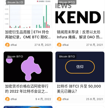
Bitcoin (BTC)
Bitcoin (BTC)
加密衍生品周报 | ETH 持仓
链闻周末荐读｜反思以太坊
再破纪录，CME BTC 期权
Infura 瘫痪，解读 DAO 热
成交激增 8 倍
潮中的 Snapshot
dfkai
27 8 月, 2021
dfkai
27 8 月, 2021
Bitcoin (BTC)
Bitcoin (BTC)
加密货币价格在迈阿密举行
比特币 (BTC) 升至 50,000
的 2022 年比特币会议之前
美元已确认？
跃升
dfkai
9 4 月, 2022
dfkai
25 8 月, 2021