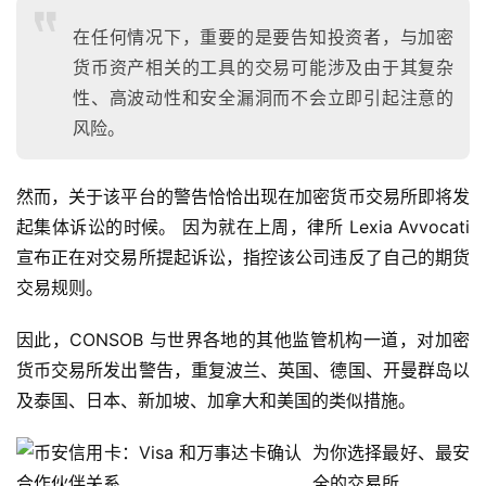
页
在任何情况下，重要的是要告知投资者，与加密
货币资产相关的工具的交易可能涉及由于其复杂
快
性、高波动性和安全漏洞而不会立即引起注意的
信
风险。
仰
然而，关于该平台的警告恰恰出现在加密货币交易所即将发
起集体诉讼的时候。 因为就在上周，律所 Lexia Avvocati 
a
宣布正在对交易所提起诉讼，指控该公司违反了自己的期货
h
r
交易规则。
9
9
因此，CONSOB 与世界各地的其他监管机构一道，对加密
9
货币交易所发出警告，重复波兰、英国、德国、开曼群岛以
指
及泰国、日本、新加坡、加拿大和美国的类似措施。
数
为你选择最好、最安
全的交易所