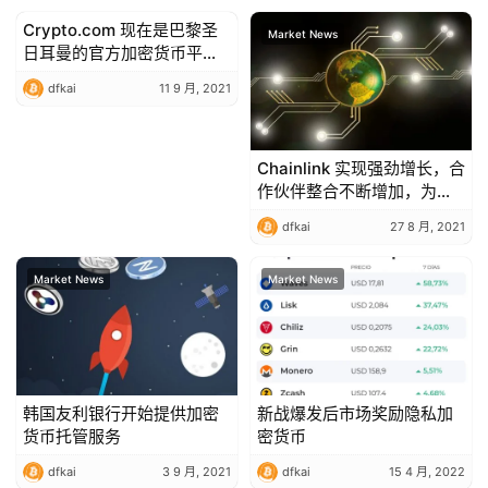
Crypto.com 现在是巴黎圣
Market News
Market News
日耳曼的官方加密货币平台
合作伙伴
dfkai
11 9 月, 2021
Chainlink 实现强劲增长，合
作伙伴整合不断增加，为
LINK 发出看涨信号
dfkai
27 8 月, 2021
Market News
Market News
韩国友利银行开始提供加密
新战爆发后市场奖励隐私加
货币托管服务
密货币
dfkai
3 9 月, 2021
dfkai
15 4 月, 2022