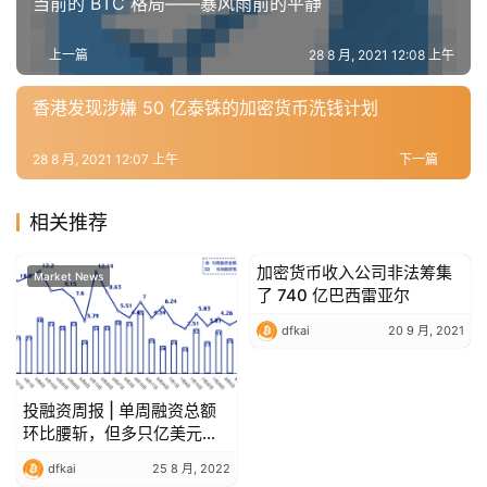
当前的 BTC 格局——暴风雨前的平静
上一篇
28 8 月, 2021 12:08 上午
香港发现涉嫌 50 亿泰铢的加密货币洗钱计划
28 8 月, 2021 12:07 上午
下一篇
相关推荐
加密货币收入公司非法筹集
Market News
Market News
了 740 亿巴西雷亚尔
dfkai
20 9 月, 2021
投融资周报 | 单周融资总额
环比腰斩，但多只亿美元级
基金成立
dfkai
25 8 月, 2022