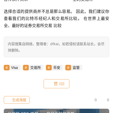
常
用
选择合适的提供商并不总是那么容易。 因此，我们建议你
工
查看我们的比特币经纪人和交易所比较。 在世界上最安
具
全、最好的证券交易所交易 比较
推
荐
内容搜集自网络，整理者：dfkai，如若侵权请联系站长，会尽
快删除。
Visa
交易所
币安
监管
赞
(0)
生成海报
0
0