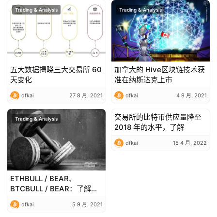
Trading & Analysis
Trading & Analysis
五大数据揭晓三大交易所 60
加拿大的 Hive区块链技术获
天变化
准在纳斯达克上市
dfkai
27 8 月, 2021
dfkai
4 9 月, 2021
交易所的比特币供应量降至
Trading & Analysis
Trading & Analysis
2018 年的水平，了解
dfkai
15 4 月, 2022
ETHBULL / BEAR、
BTCBULL / BEAR：了解杠
杆代币的一切，FTX 创新
dfkai
5 9 月, 2021