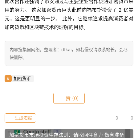
此次合作还强调了币安通过与主要企业合作促进加密货币采
h
用的努力。 这家加密货币巨头此前向福布斯投资了 2 亿美
r
9
元，这是更明显的一步。 此外，它继续追求提高消费者对
9
加密货币和区块链技术的理解的目标。
9
指
数
内容搜集自网络，整理者：dfkai，如若侵权请联系站长，会尽
快删除。
常
用
加密货币
工
具
赞
(0)
推
荐
生成海报
0
0
加密货币市场投资生存法则：请收回注意力 做有准备