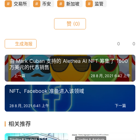
荐
交易所
币安
新加坡
监管
赞
(0)
生成海报
0
0
由 Mark Cuban 支持的 Alethea AI NFT 筹集了 1600
万美元的代币销售
上一篇
28 8 月, 2021 6:42 上午
NFT、Facebook 准备进入该领域
28 8 月, 2021 6:41 上午
下一篇
相关推荐
Trading & Analysis
Trading & Analysis