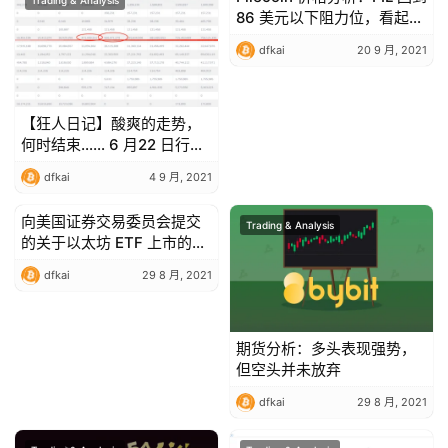
86 美元以下阻力位，看起来
会创下更高的低点？
dfkai
20 9 月, 2021
【狂人日记】酸爽的走势，
何时结束…… 6 月22 日行情
分析
dfkai
4 9 月, 2021
向美国证券交易委员会提交
Trading & Analysis
Trading & Analysis
的关于以太坊 ETF 上市的
Kryptoin 文件
dfkai
29 8 月, 2021
期货分析：多头表现强势，
但空头并未放弃
dfkai
29 8 月, 2021