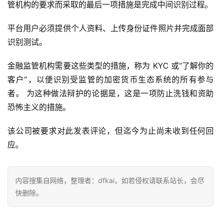
仰
管机构的要求而采取的最后一项措施是完成中间识别过程。
平台用户必须提供个人资料、上传身份证件照片并完成面部
识别测试。
a
h
金融监管机构需要这些类型的措施，称为 KYC 或“了解你的
r
9
客户”，以便识别受监管的加密货币生态系统的所有参与
9
者。 为这种做法辩护的论​​据是，这是一项防止洗钱和资助
9
恐怖主义的措施。
指
数
该公司被要求对此发表评论，但迄今为止尚未收到任何回
应。
常
用
内容搜集自网络，整理者：dfkai，如若侵权请联系站长，会尽
工
快删除。
具
推