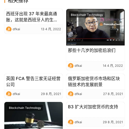
相关推荐
西班牙出现 37 年来最高通
Blockchain Technology
Blockchain Technology
胀，这就是西班牙人的生活
方式
dfkai
13 4 月, 2022
那些十几岁的加密后浪们
dfkai
14 4 月, 2022
英国 FCA 警告三家无证经营
俄罗斯加密货币市场和区块
Blockchain Technology
Blockchain Technology
公司
链技术的发展前景
dfkai
29 8 月, 2021
dfkai
27 8 月, 2021
B3 扩大对加密货币的支持
Blockchain Technology
Blockchain Technology
dfkai
29 8 月, 2021