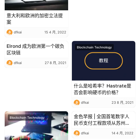
意大利和欧洲的加密立法提
案
dfkai
15 4 月, 2022
Elrond 成为欧洲第一个碳负
Blockchain Technology
Blockchain Technology
区块链
dfkai
27 8 月, 2021
什么是哈希率？Hastrate是
否会影响硬币的价格？
dfkai
23 8 月, 2021
金色早报 | 全国首笔数字人
Blockchain Technology
Blockchain Technology
民币支付工程款项从苏州发
出
dfkai
14 4 月, 2022