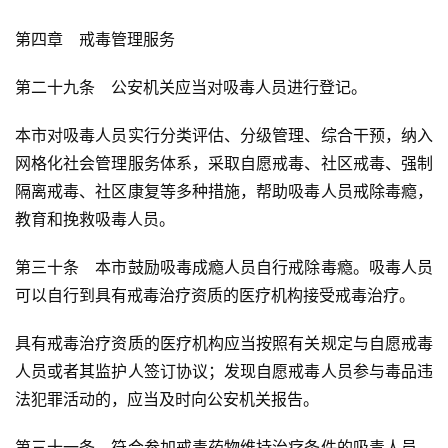
第四章　戒毒管理服务
首
页
第二十九条　公安机关应当对吸毒人员进行登记。
本市对吸毒人员实行分类评估、分级管理、综合干预，纳入
快
网格化社会管理服务体系，采取自愿戒毒、社区戒毒、强制
信
隔离戒毒、社区康复等多种措施，帮助吸毒人员戒除毒瘾，
仰
教育和挽救吸毒人员。
第三十条　本市鼓励吸毒成瘾人员自行戒除毒瘾。吸毒人员
a
可以自行到具有戒毒治疗资质的医疗机构接受戒毒治疗。
h
r
具有戒毒治疗资质的医疗机构应当按照有关规定与自愿戒毒
9
9
人员或者其监护人签订协议；发现自愿戒毒人员参与毒品违
9
法犯罪活动的，应当及时向公安机关报告。
指
数
第三十一条　符合参加戒毒药物维持治疗条件的吸毒人员，