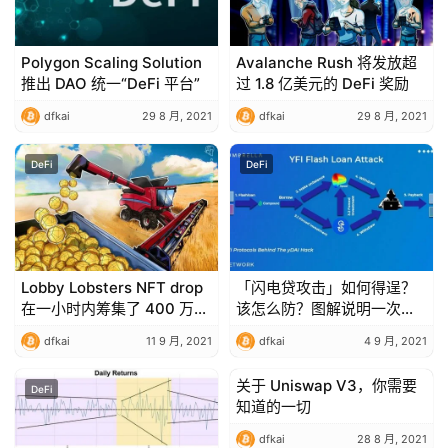
Polygon Scaling Solution
Avalanche Rush 将发放超
推出 DAO 统一“DeFi 平台”
过 1.8 亿美元的 DeFi 奖励
dfkai
29 8 月, 2021
dfkai
29 8 月, 2021
DeFi
DeFi
Lobby Lobsters NFT drop
「闪电贷攻击」如何得逞？
在一小时内筹集了 400 万美
该怎么防？图解说明一次搞
元以支持 DeFi 游说工作
懂
dfkai
11 9 月, 2021
dfkai
4 9 月, 2021
关于 Uniswap V3，你需要
DeFi
DeFi
知道的一切
dfkai
28 8 月, 2021