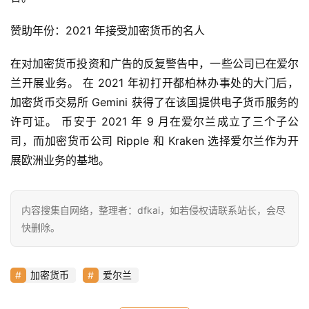
赞助年份：2021 年接受加密货币的名人
首
页
在对加密货币投资和广告的反复警告中，一些公司已在爱尔
兰开展业务。 在 2021 年初打开都柏林办事处的大门后，
加密货币交易所 Gemini 获得了在该国提供电子货币服务的
快
许可证。 币安于 2021 年 9 月在爱尔兰成立了三个子公
信
仰
司，而加密货币公司 Ripple 和 Kraken 选择爱尔兰作为开
展欧洲业务的基地。
a
h
内容搜集自网络，整理者：dfkai，如若侵权请联系站长，会尽
r
快删除。
9
9
加密货币
爱尔兰
9
指