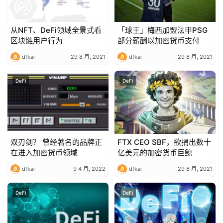
从NFT、DeFi领域全景式看
「球王」梅西加盟法甲PSG
区块链用户行为
部分薪酬以加密货币支付
dfkai
29 8 月, 2021
dfkai
29 8 月, 2021
DeFi
DeFi
双刃剑？ 曾经著名的品牌正
FTX CEO SBF，欲捐出数十
在进入加密货币领域
亿美元的加密货币巨鲸
dfkai
9 4 月, 2022
dfkai
29 8 月, 2021
DeFi
DeFi