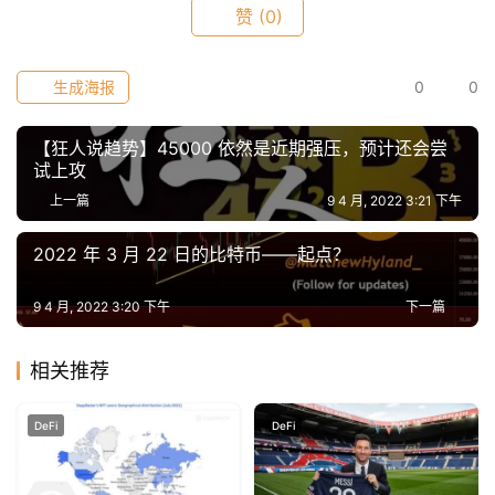
数
赞
(0)
常
生成海报
0
0
用
工
【狂人说趋势】45000 依然是近期强压，预计还会尝
具
试上攻
推
上一篇
9 4 月, 2022 3:21 下午
荐
2022 年 3 月 22 日的比特币——起点？
9 4 月, 2022 3:20 下午
下一篇
相关推荐
DeFi
DeFi