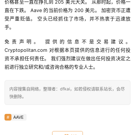
价格甚至一直在挣扎到 205 美元大关。 从那时起，价格一
h
直在下跌。 Aave 的当前价格为 200 美元。 加密货币正遭
r
9
受严重贬值。 空头已经抓住了市场，并不热衷于迅速放
9
手。
9
指
免责声明。 提供的信息不是交易建议。 
数
Cryptopolitan.com 对根据本页提供的信息进行的任何投
资不承担任何责任。 我们强烈建议在做出任何投资决定之
前进行独立研究和/或咨询合格的专业人士。
常
用
工
内容搜集自网络，整理者：dfkai，如若侵权请联系站长，会尽
具
快删除。
推
荐
AAVE