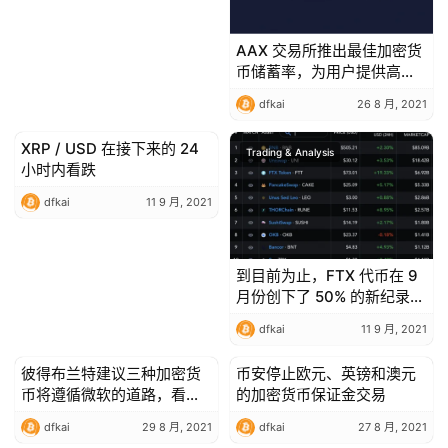
AAX 交易所推出最佳加密货
币储蓄率，为用户提供高达
20% 的 APY
dfkai
26 8 月, 2021
XRP / USD 在接下来的 24
Trading & Analysis
Trading & Analysis
小时内看跌
dfkai
11 9 月, 2021
到目前为止，FTX 代币在 9
月份创下了 50% 的新纪录
——是什么推动了 FTT 价格
dfkai
11 9 月, 2021
上涨？
彼得布兰特建议三种加密货
币安停止欧元、英镑和澳元
Trading & Analysis
Trading & Analysis
币将遵循微软的道路，看看
的加密货币保证金交易
哪些
dfkai
29 8 月, 2021
dfkai
27 8 月, 2021