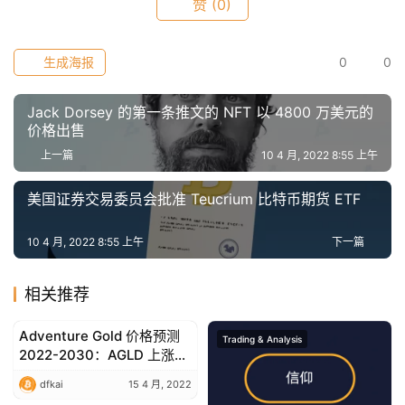
赞
(0)
生成海报
0
0
Jack Dorsey 的第一条推文的 NFT 以 4800 万美元的
价格出售
上一篇
10 4 月, 2022 8:55 上午
美国证券交易委员会批准 Teucrium 比特币期货 ETF
10 4 月, 2022 8:55 上午
下一篇
相关推荐
Adventure Gold 价格预测
Trading & Analysis
Trading & Analysis
2022-2030：AGLD 上涨
31.98%
dfkai
15 4 月, 2022