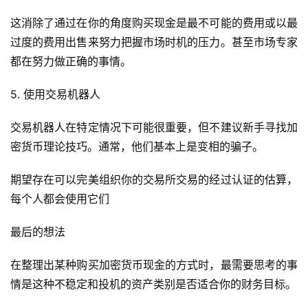
页
这消除了通过在你的角度购买现金是最不可能的费用或以最
过度的费用出售来努力把握市场时机的压力。甚至市场专家
快
都在努力做正确的事情。
信
仰
5. 使用交易机器人
交易机器人在特定情况下可能很重要，但不建议新手寻找加
a
密货币理论技巧。通常，他们基本上是变相的骗子。
h
r
期望存在可以完美组织你的交易所交易的经过认证的估算，
9
每个人都会使用它们
9
9
最后的想法
指
数
在整理出某种购买加密货币现金的方式时，最需要思考的事
情是这种不稳定和投机的资产类别是否适合你的财务目标。