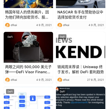
韩国年轻人的债务飙升，因
NASCAR 车手在赞助协议中
为他们转向加密货币、股票
选择加密货币支付
和房地产
dfkai
4 9 月, 2021
dfkai
4 9 月, 2021
DeFi
DeFi
两眼之间的 500,000 美元子
链闻周末荐读｜Uniswap 终
弹——DeFi Visor Finance
于发币，解析 DeFi 套利趋势
协议看到了麻烦
dfkai
4 9 月, 2021
dfkai
27 8 月, 2021
DeFi
DeFi