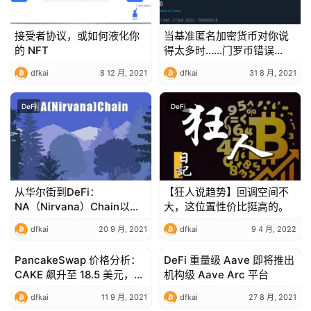
接受者协议，或如何液化你
当基准匿名加密货币对你说
的 NFT
得太多时……门罗币错误
（XMR）是混乱的
dfkai
8 12 月, 2021
dfkai
31 8 月, 2021
DeFi
DeFi
从华尔街到DeFi：
【狂人说趋势】回调空间不
NA（Nirvana）Chain以隐
大，这位置性价比挺高的。
私保护基础设施隔绝黑暗森
dfkai
20 9 月, 2021
dfkai
9 4 月, 2022
林的蔓延
PancakeSwap 价格分析：
DeFi 重量级 Aave 即将推出
DeFi
DeFi
CAKE 飙升至 18.5 美元，紧
机构级 Aave Arc 平台
随其后的快速逆转？
dfkai
11 9 月, 2021
dfkai
27 8 月, 2021