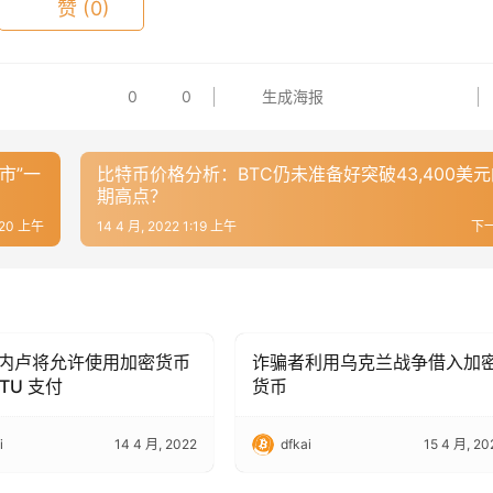
赞
(0)
0
0
生成海报
市”一
比特币价格分析：BTC仍未准备好突破43,400美
期高点？
1:20 上午
14 4 月, 2022 1:19 上午
下
内卢将允许使用加密货币
诈骗者利用乌克兰战争借入加
hain Technology
Blockchain Technology
PTU 支付
货币
i
14 4 月, 2022
dfkai
15 4 月, 20