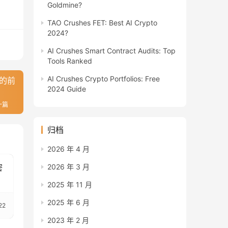
Goldmine?
TAO Crushes FET: Best AI Crypto
2024?
AI Crushes Smart Contract Audits: Top
Tools Ranked
AI Crushes Crypto Portfolios: Free
元的前
2024 Guide
一篇
归档
2026 年 4 月
2026 年 3 月
密
2025 年 11 月
2025 年 6 月
22
2023 年 2 月