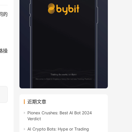
同的
格操
近期文章
Pionex Crushes: Best AI Bot 2024
Verdict
AI Crypto Bots: Hype or Trading