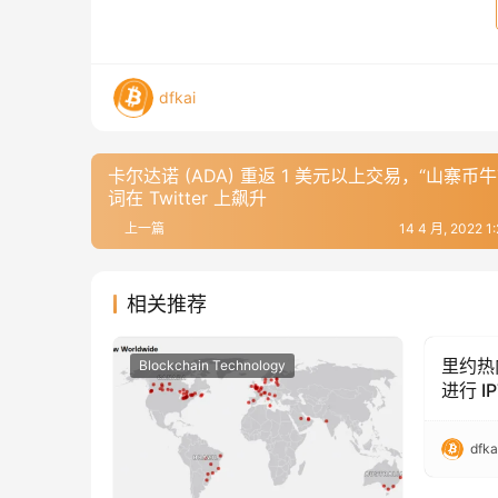
dfkai
卡尔达诺 (ADA) 重返 1 美元以上交易，“山寨币牛
词在 Twitter 上飙升
上一篇
14 4 月, 2022 
相关推荐
里约热
Blockchain Technology
Blockc
进行 I
dfka