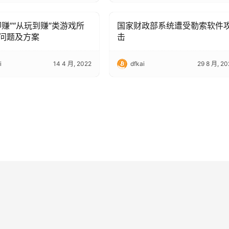
即赚”“从玩到赚”类游戏所
国家财政部系统遭受勒索软件
hain Technology
Blockchain Technology
问题及方案
击
i
14 4 月, 2022
dfkai
29 8 月, 20