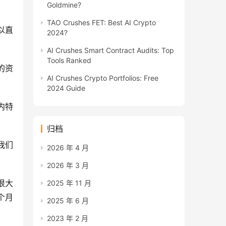
Goldmine?
TAO Crushes FET: Best AI Crypto
以直
2024?
AI Crushes Smart Contract Audits: Top
Tools Ranked
的资
AI Crushes Crypto Portfolios: Free
2024 Guide
贝内特
归档
我们
2026 年 4 月
2026 年 3 月
很大
2025 年 11 月
个月 
2025 年 6 月
2023 年 2 月