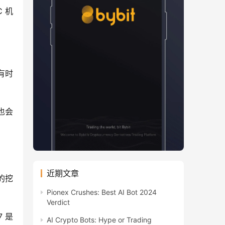
C 机
有时
也会
近期文章
的挖
Pionex Crushes: Best AI Bot 2024
Verdict
 是
AI Crypto Bots: Hype or Trading