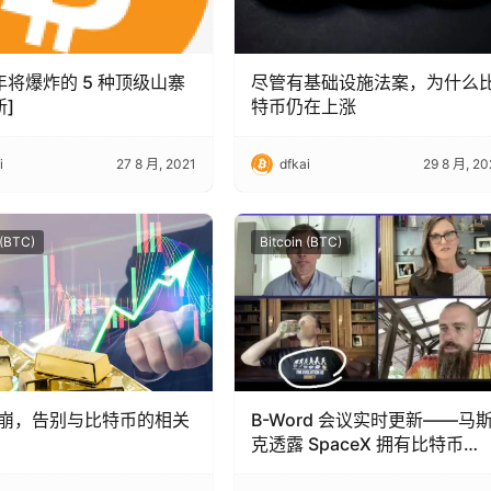
 年将爆炸的 5 种顶级山寨
尽管有基础设施法案，为什么
新]
特币仍在上涨
i
27 8 月, 2021
dfkai
29 8 月, 20
 (BTC)
Bitcoin (BTC)
崩，告别与比特币的相关
B-Word 会议实时更新——马
克透露 SpaceX 拥有比特币
(BTC)