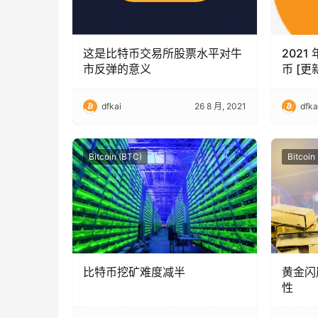
这是比特币交易所股票水平对牛
2021
市反弹的意义
币 [更
dfkai
26 8 月, 2021
dfka
Bitcoin (BTC)
Bitcoin
比特币挖矿难度减半
黄金闪
性