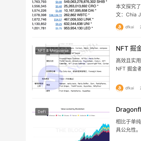
本文探究了
文：Chia J
dfkai
NFT 掘
NFT & Metaverse
高效且实用
NFT 掘
势以及便捷
dfkai
Drago
DeFi
相比于单纯的
具公允性。 撰