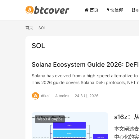
首页
快信仰
首页
SOL
SOL
Solana Ecosystem Guide 2026: DeFi,
Solana has evolved from a high-speed alternative to
This 2026 guide covers Solana DeFi protocols, NFT
Ethereum.
dfkai
Altcoins
24 3 月, 2026
a16z
Web3 & dApps
本文阐述去
中心化的实际意