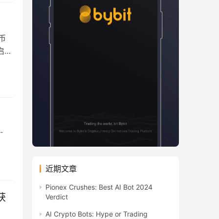
币
启动
-
近期文章
Pionex Crushes: Best AI Bot 2024
获
Verdict
AI Crypto Bots: Hype or Trading