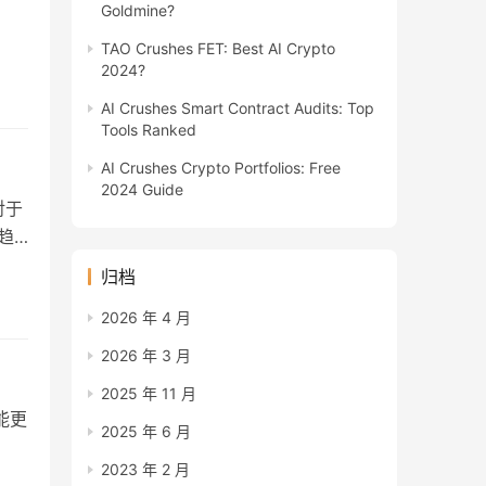
Goldmine?
TAO Crushes FET: Best AI Crypto
2024?
AI Crushes Smart Contract Audits: Top
Tools Ranked
AI Crushes Crypto Portfolios: Free
2024 Guide
对于
趋
归档
2026 年 4 月
2026 年 3 月
」
2025 年 11 月
能更
2025 年 6 月
2023 年 2 月